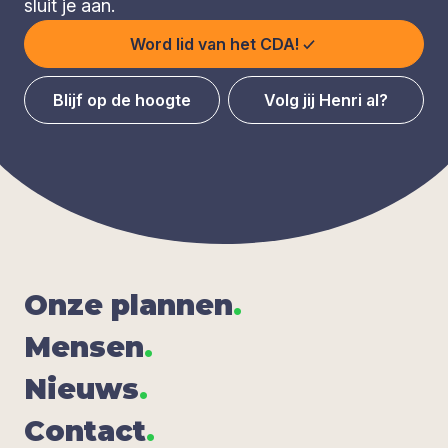
sluit je aan.
Word lid van het CDA!
Blijf op de hoogte
Volg jij Henri al?
Onze plan­nen
.
Men­sen
.
Nieuws
.
Con­tact
.