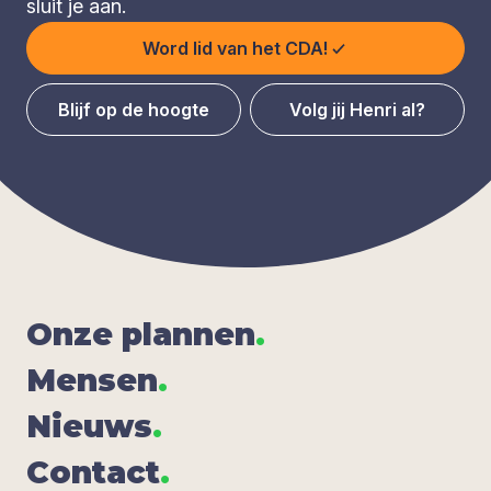
sluit je aan.
Word lid van het CDA!
Blijf op de hoogte
Volg jij Henri al?
Onze plan­nen
.
Men­sen
.
Nieuws
.
Con­tact
.