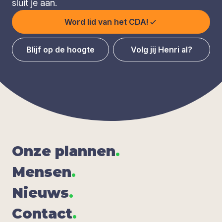
sluit je aan.
Word lid van het CDA!
Blijf op de hoogte
Volg jij Henri al?
Onze plan­nen
.
Men­sen
.
Nieuws
.
Con­tact
.