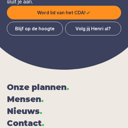
sluit je aan.
Word lid van het CDA!
Blijf op de hoogte
Volg jij Henri al?
Onze plan­nen
.
Men­sen
.
Nieuws
.
Con­tact
.