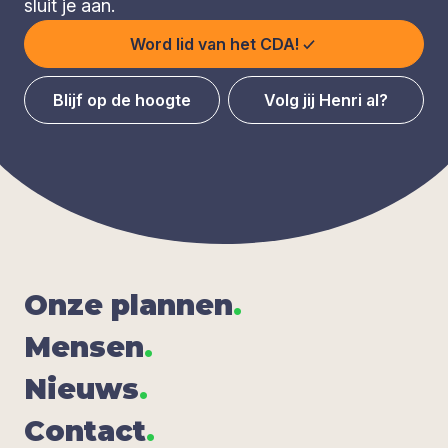
sluit je aan.
Word lid van het CDA!
Blijf op de hoogte
Volg jij Henri al?
Onze plan­nen
.
Men­sen
.
Nieuws
.
Con­tact
.